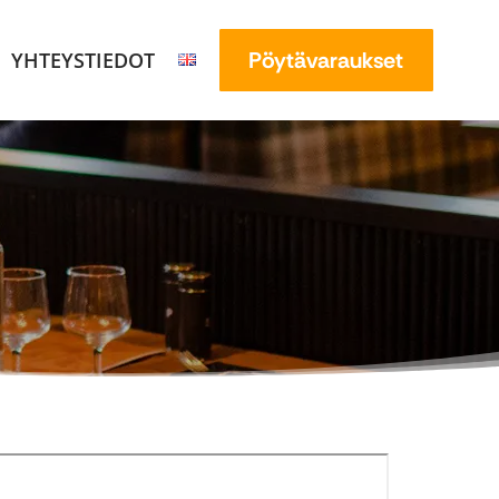
Lahjakortit >
Pöytävaraukset
YHTEYSTIEDOT